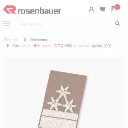
Se rendre au contenu
Panneau de gestion des cookies
0
Produits
Vêtements
Patte de col HBM marron (STM) HBM de service spécial (OÖ)