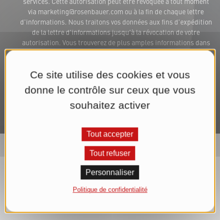
services. Cette autorisation peut être révoquée à tout moment
via marketing@rosenbauer.com ou à la fin de chaque lettre
d'informations. Nous traitons vos données aux fins d'expédition
de la lettre d'informations jusqu'à la révocation de votre
autorisation. Vous trouverez de plus amples informations dans
notre
Déclaration de confidentialité
.*
Ce site utilise des cookies et vous
S'abonner maintenant à la lettre d'informations
donne le contrôle sur ceux que vous
souhaitez activer
Tout accepter
Tout refuser
Personnaliser
Politique de confidentialité