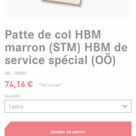
Patte de col HBM
marron (STM) HBM de
service spécial (OÖ)
Réf. :
108902
74,16
€
TVA incluse*
Quantité:
Ajouter au panier