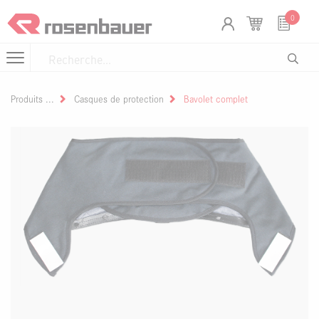
Se rendre au contenu
Panneau de gestion des cookies
0
Produits
Casques de protection
Bavolet complet