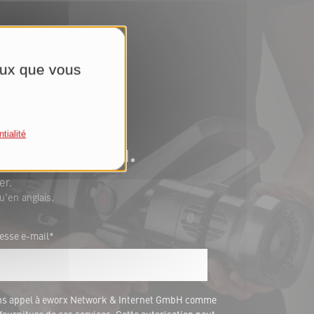
ceux que vous
tialité
n’importe où.
er.
u'en anglais.
esse e-mail*
ons appel à eworx Network & Internet GmbH comme