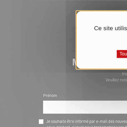
Ce site util
Tou
Mise à jour 
In
Veuillez not
Prénom
Je souhaite être informé par e-mail des nou