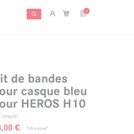
0
ers
Systèmes anti-incendie
Articles pour fans
mergées
Caméras à image thermique
Kit de pompes pour
it de bandes
our casque bleu
our HEROS H10
 :
15766701
8,00
€
TVA incluse*