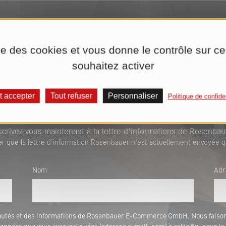
ise des cookies et vous donne le contrôle sur 
souhaitez activer
t accepter
Tout refuser
Personnaliser
Politique de confiden
par e-mail à tout moment et 
scrivez-vous maintenant à la lettre d'informations de Rosenbau
er que la lettre d'information Rosenbauer n'est actuellement envoyée q
Nom
Adr
veautés et des informations de Rosenbauer E-Commerce GmbH. Nous fais