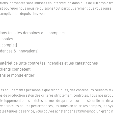
tions innovantes sont utilisées en intervention dans plus de 100 pays à tr
t pourquoi nous nous réjouissons tout particulièrement que vous puissi
complication depuis chez vous.
dans tous les domaines des pompiers
tionales
t complet)
ndances & innovations)
tériel de lutte contre les incendies et les catastrophes
clients compétent
dans le monde entier
des équipements personnels que techniques, des conteneurs roulants et 
es de production selon des critères strictement contrôlés. Tous nos produ
veloppement et les strictes normes de qualité pour une sécurité maximal
ntilateurs hautes performances, les tubes en acier, les pompes, les sys
et les tenues de service, vous pouvez acheter dans l'Onlineshop un grand