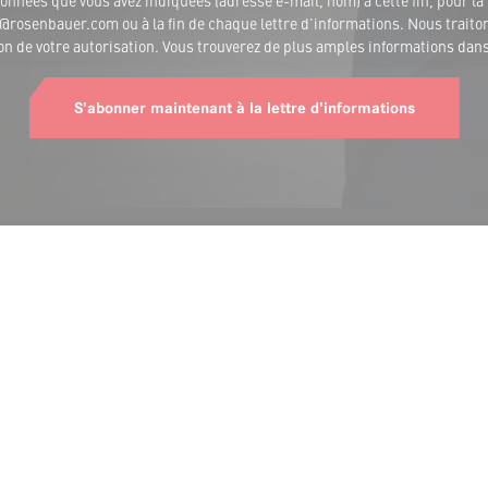
nnées que vous avez indiquées (adresse e-mail, nom) à cette fin, pour la 
rosenbauer.com ou à la fin de chaque lettre d'informations. Nous traitons
ion de votre autorisation. Vous trouverez de plus amples informations dan
S'abonner maintenant à la lettre d'informations