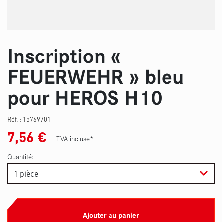
Inscription «
FEUERWEHR » bleu
pour HEROS H10
Réf. :
15769701
7,56
€
TVA incluse*
Quantité:
Ajouter au panier