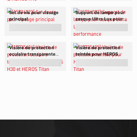
Set de vis pour vissage
Support de lampe pour
principal
casque Ultra Lux pour
lampe haute
performance
Visière de protection
Visière de protection
oculaire transparente
teintée pour HEROS
pour HEROS H30 et
H30 et HEROS Titan
HEROS Titan