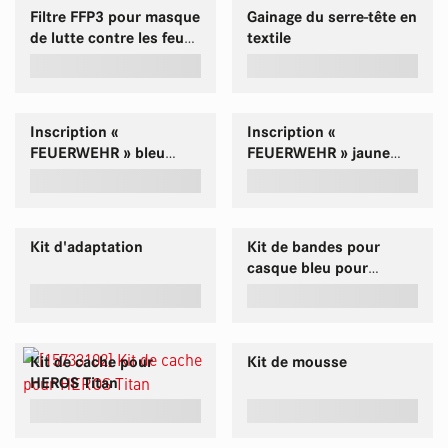
Filtre FFP3 pour masque
Gainage du serre-tête en
de lutte contre les feux
textile
de forêt - 1 paquet de 5
pièces
Inscription «
Inscription «
FEUERWEHR » bleu
FEUERWEHR » jaune
pour HEROS H10
pour HEROS H10
Kit d'adaptation
Kit de bandes pour
casque bleu pour
HEROS H10
Kit de cache pour
Kit de mousse
HEROS Titan