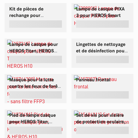
Kit de pièces de
Lampe de casque PIXA
rechange pour
3 pour HEROS Smart
interrupteur de lampe
de casque
Lampe de casque pour
Lingettes de nettoyage
HEROS Titan, HEROS
et de désinfection pour
H30 et HEROS H10
les casques HEROS
Masque pour la lutte
Panneau frontal
contre les feux de forêt
HEROS H10 - sans filtre
FFP3
Pied de lampe casque
Set de vis pour visière
pour HEROS Titan,
de protection oculaire,
HEROS H30 & HEROS
UE 10 SET
H10