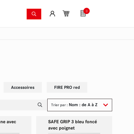
0
ers
Systèmes anti-incendie
Articles pour fans
mergées
Caméras à image thermique
Kit de pompes pour
Accessoires
FIRE PRO red
Nom : de A à Z
Trier par :
une avec
SAFE GRIP 3 bleu foncé
avec poignet