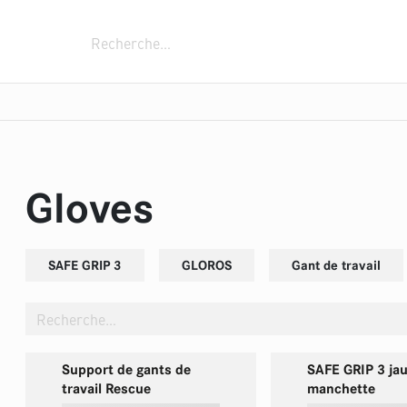
chnique
Dispositifs de fixation
Camions de pompi
èmes à mousse à air comprimé
es de rangement
tes d'intervention
Lances
Lances tourelles
Conteneur mobile
Zubehör
Pulvérisateur portable FOX
Générateurs
Enrouleur souple
Pompes im
Gloves
SAFE GRIP 3
GLOROS
Gant de travail
Support de gants de
SAFE GRIP 3 ja
travail Rescue
manchette