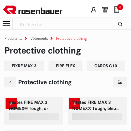
Se rendre au contenu
0
Produits
Vêtements
Protective clothing
Protective clothing
FIXRE MAX 3
FIRE FLEX
GAROS G10
Protective clothing
Vestes FIRE MAX 3
Vestes FIRE MAX 3
NOMEX® Tough, or
NOMEX® Tough, bleu
foncé