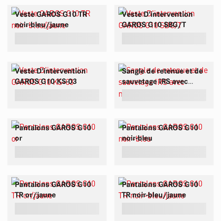
Veste GAROS G10 TR
Veste D'intervention
noir-bleu/jaune
GAROS G10 SBG/T
Veste D'intervention
Sangle de retenue et de
GAROS G10 KS-03
sauvetage IRS avec
mousqueton
Pantalons GAROS G10
Pantalons GAROS G10
or
noir-bleu
Pantalons GAROS G10
Pantalons GAROS G10
TR or/jaune
TR noir-bleu/jaune