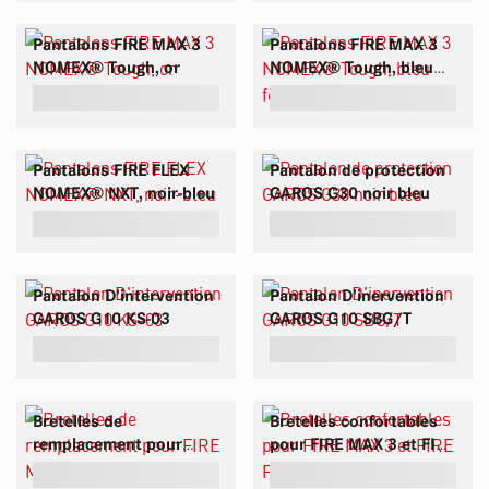
Pantalons FIRE MAX 3
Pantalons FIRE MAX 3
NOMEX® Tough, or
NOMEX® Tough, bleu
foncé
Pantalons FIRE FLEX
Pantalon de protection
NOMEX® NXT, noir-bleu
GAROS G30 noir bleu
Pantalon D'intervention
Pantalon D'inervention
GAROS G10 KS-03
GAROS G10 SBG/T
Bretelles de
Bretelles confortables
remplacement pour
pour FIRE MAX 3 et FIRE
FIRE MAX 3
FLEX