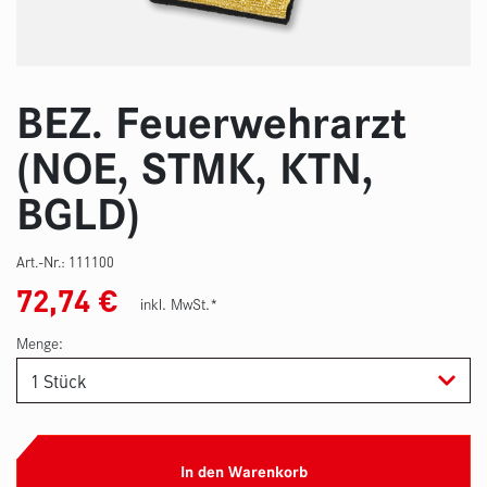
BEZ. Feuerwehrarzt
(NOE, STMK, KTN,
BGLD)
Art.-Nr.:
111100
72,74
€
inkl. MwSt.*
Menge:
In den Warenkorb