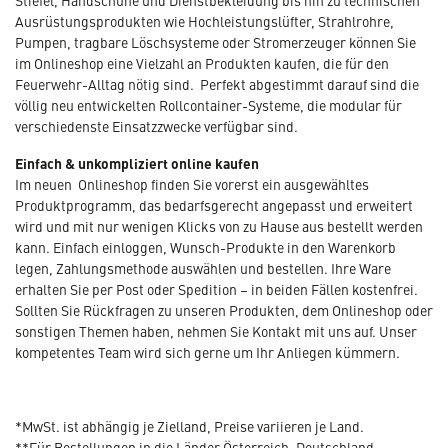
Stiefel, Handschuhe und Dienstbekleidung bis hin zu technischen
Ausrüstungsprodukten wie Hochleistungslüfter, Strahlrohre,
Pumpen, tragbare Löschsysteme oder Stromerzeuger können Sie
im Onlineshop eine Vielzahl an Produkten kaufen, die für den
Feuerwehr-Alltag nötig sind. Perfekt abgestimmt darauf sind die
völlig neu entwickelten Rollcontainer-Systeme, die modular für
verschiedenste Einsatzzwecke verfügbar sind.
Einfach & unkompliziert online kaufen
Im neuen Onlineshop finden Sie vorerst ein ausgewähltes
Produktprogramm, das bedarfsgerecht angepasst und erweitert
wird und mit nur wenigen Klicks von zu Hause aus bestellt werden
kann. Einfach einloggen, Wunsch-Produkte in den Warenkorb
legen, Zahlungsmethode auswählen und bestellen. Ihre Ware
erhalten Sie per Post oder Spedition – in beiden Fällen kostenfrei.
Sollten Sie Rückfragen zu unseren Produkten, dem Onlineshop oder
sonstigen Themen haben, nehmen Sie Kontakt mit uns auf. Unser
kompetentes Team wird sich gerne um Ihr Anliegen kümmern.
*MwSt. ist abhängig je Zielland, Preise variieren je Land.
**Für Bestellungen in die Länder Österreich, Deutschland,