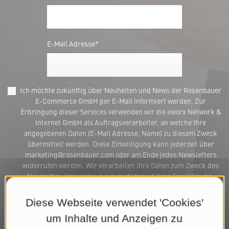
E-Mail Adresse*
Ich möchte zukünftig über Neuheiten und News der Rosenbauer
E-Commerce GmbH per E-Mail informiert werden. Zur
Erbringung dieser Services verwenden wir die eworx Network &
Internet GmbH als Auftragsverarbeiter, an welche Ihre
angegebenen Daten (E-Mail Adresse, Name) zu diesem Zweck
übermittelt werden. Diese Einwilligung kann jederzeit über
marketing@rosenbauer.com oder am Ende jedes Newsletters
widerrufen werden. Wir verarbeiten Ihre Daten zum Zweck des
Newsletter-Versandes bis zum Widerruf Ihrer Einwilligung.
Weitere Informationen finden Sie in unserer
Datenschutzerklärung
.*
Diese Webseite verwendet 'Cookies'
um Inhalte und Anzeigen zu
Jetzt Newsletter abonnieren