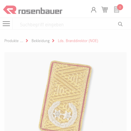
Zum Inhalt springen
Cookie-Einstellungen
0
Produkte
Bekleidung
Lds. Branddirektor (NOE)