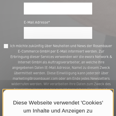
E-Mail Adresse*
Ich möchte zukünftig über Neuheiten und News der Rosenbauer
E-Commerce GmbH per E-Mail informiert werden. Zur
Erbringung dieser Services verwenden wir die eworx Network &
Internet GmbH als Auftragsverarbeiter, an welche Ihre
angegebenen Daten (E-Mail Adresse, Name) zu diesem Zweck
übermittelt werden. Diese Einwilligung kann jederzeit über
marketing@rosenbauer.com oder am Ende jedes Newsletters
widerrufen werden. Wir verarbeiten Ihre Daten zum Zweck des
Newsletter-Versandes bis zum Widerruf Ihrer Einwilligung.
Weitere Informationen finden Sie in unserer
Datenschutzerklärung
.*
Diese Webseite verwendet 'Cookies'
um Inhalte und Anzeigen zu
Jetzt Newsletter abonnieren