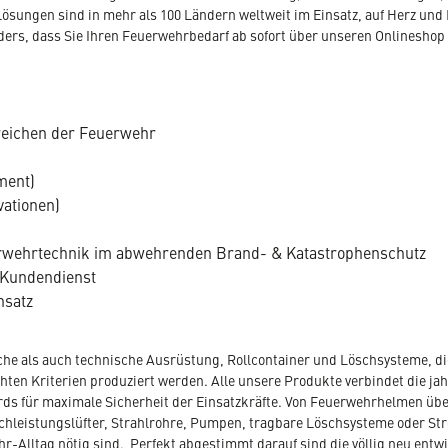
Lösungen sind in mehr als 100 Ländern weltweit im Einsatz, auf Herz und 
nders, dass Sie Ihren Feuerwehrbedarf ab sofort über unseren Onlineshop
reichen der Feuerwehr
ment)
vationen)
uerwehrtechnik im abwehrenden Brand- & Katastrophenschutz
 Kundendienst
nsatz
che als auch technische Ausrüstung, Rollcontainer und Löschsysteme, die
en Kriterien produziert werden. Alle unsere Produkte verbindet die jahr
ds für maximale Sicherheit der Einsatzkräfte. Von Feuerwehrhelmen übe
hleistungslüfter, Strahlrohre, Pumpen, tragbare Löschsysteme oder St
hr-Alltag nötig sind. Perfekt abgestimmt darauf sind die völlig neu entw