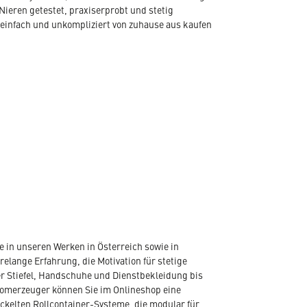
Nieren getestet, praxiserprobt und stetig
 einfach und unkompliziert von zuhause aus kaufen
 in unseren Werken in Österreich sowie in
elange Erfahrung, die Motivation für stetige
r Stiefel, Handschuhe und Dienstbekleidung bis
romerzeuger können Sie im Onlineshop eine
ickelten Rollcontainer-Systeme, die modular für