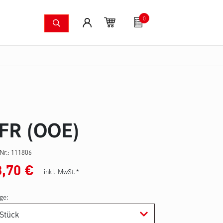
0
Löschsysteme
Fanartikel
Gutscheine
S
dkameras
Waldbrandpumpenset
Druckschläuche
Zu
FR (OOE)
-Nr.:
111806
3,70
€
inkl. MwSt.*
ge: