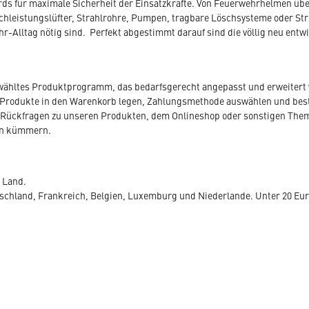
ds für maximale Sicherheit der Einsatzkräfte. Von Feuerwehrhelmen übe
hleistungslüfter, Strahlrohre, Pumpen, tragbare Löschsysteme oder St
hr-Alltag nötig sind. Perfekt abgestimmt darauf sind die völlig neu entw
ewähltes Produktprogramm, das bedarfsgerecht angepasst und erweitert 
Produkte in den Warenkorb legen, Zahlungsmethode auswählen und bestel
 Sie Rückfragen zu unseren Produkten, dem Onlineshop oder sonstigen Th
en kümmern.
e Land.
utschland, Frankreich, Belgien, Luxemburg und Niederlande. Unter 20 Eu