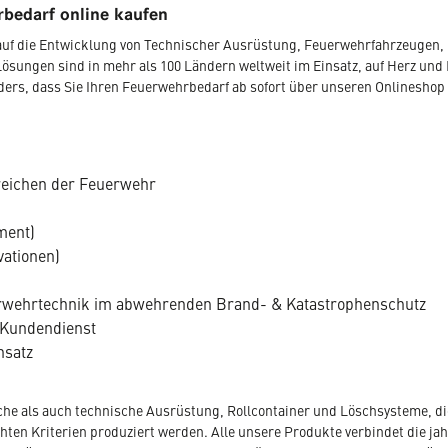
bedarf online kaufen
r auf die Entwicklung von Technischer Ausrüstung, Feuerwehrfahrzeugen
Lösungen sind in mehr als 100 Ländern weltweit im Einsatz, auf Herz und 
nders, dass Sie Ihren Feuerwehrbedarf ab sofort über unseren Onlineshop
reichen der Feuerwehr
ment)
vationen)
uerwehrtechnik im abwehrenden Brand- & Katastrophenschutz
 Kundendienst
nsatz
che als auch technische Ausrüstung, Rollcontainer und Löschsysteme, die
en Kriterien produziert werden. Alle unsere Produkte verbindet die jahr