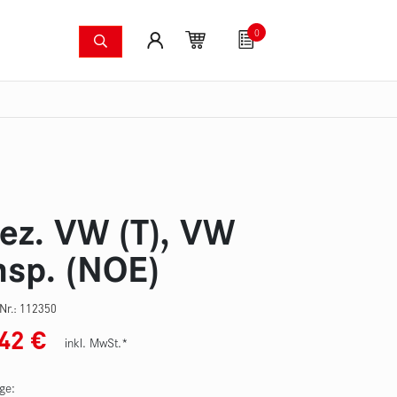
0
Löschsysteme
Fanartikel
Gutscheine
S
dkameras
Waldbrandpumpenset
Druckschläuche
Zu
ez. VW (T), VW
nsp. (NOE)
-Nr.:
112350
,42
€
inkl. MwSt.*
ge: