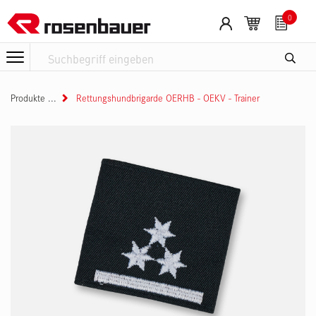
Zum Inhalt springen
Cookie-Einstellungen
0
Produkte
Rettungshundbrigarde OERHB - OEKV - Trainer