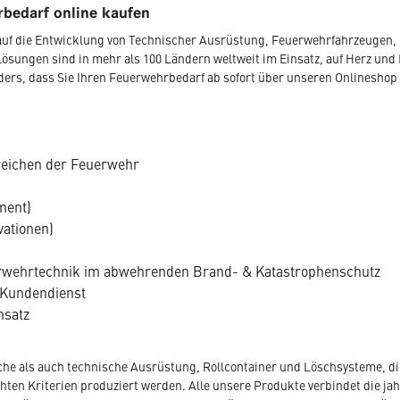
bedarf online kaufen
r auf die Entwicklung von Technischer Ausrüstung, Feuerwehrfahrzeugen
Lösungen sind in mehr als 100 Ländern weltweit im Einsatz, auf Herz und 
nders, dass Sie Ihren Feuerwehrbedarf ab sofort über unseren Onlineshop
reichen der Feuerwehr
ment)
vationen)
uerwehrtechnik im abwehrenden Brand- & Katastrophenschutz
 Kundendienst
nsatz
che als auch technische Ausrüstung, Rollcontainer und Löschsysteme, die
en Kriterien produziert werden. Alle unsere Produkte verbindet die jahr