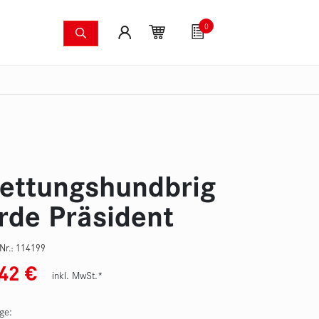
0
Löschsysteme
Fanartikel
Gutscheine
S
dkameras
Waldbrandpumpenset
Druckschläuche
Zu
ettungshundbrig
rde Präsident
-Nr.:
114199
,42
€
inkl. MwSt.*
ge: