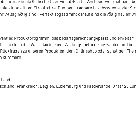
ds für maximale Sicherheit der Einsatzkräfte. Von Feuerwehrhelmen übe
hleistungslüfter, Strahlrohre, Pumpen, tragbare Löschsysteme oder St
hr-Alltag nötig sind. Perfekt abgestimmt darauf sind die völlig neu entw
ewähltes Produktprogramm, das bedarfsgerecht angepasst und erweitert 
Produkte in den Warenkorb legen, Zahlungsmethode auswählen und bestel
 Sie Rückfragen zu unseren Produkten, dem Onlineshop oder sonstigen Th
en kümmern.
e Land.
utschland, Frankreich, Belgien, Luxemburg und Niederlande. Unter 20 Eu