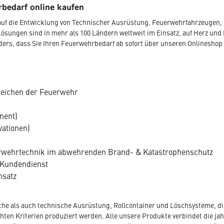
bedarf online kaufen
r auf die Entwicklung von Technischer Ausrüstung, Feuerwehrfahrzeugen
Lösungen sind in mehr als 100 Ländern weltweit im Einsatz, auf Herz und 
nders, dass Sie Ihren Feuerwehrbedarf ab sofort über unseren Onlineshop
reichen der Feuerwehr
ment)
vationen)
uerwehrtechnik im abwehrenden Brand- & Katastrophenschutz
 Kundendienst
nsatz
che als auch technische Ausrüstung, Rollcontainer und Löschsysteme, die
en Kriterien produziert werden. Alle unsere Produkte verbindet die jahr