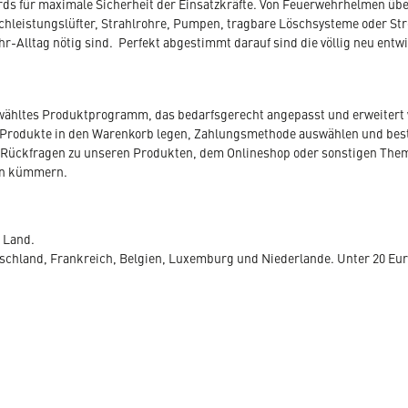
ds für maximale Sicherheit der Einsatzkräfte. Von Feuerwehrhelmen übe
hleistungslüfter, Strahlrohre, Pumpen, tragbare Löschsysteme oder St
hr-Alltag nötig sind. Perfekt abgestimmt darauf sind die völlig neu entw
ewähltes Produktprogramm, das bedarfsgerecht angepasst und erweitert 
Produkte in den Warenkorb legen, Zahlungsmethode auswählen und bestel
 Sie Rückfragen zu unseren Produkten, dem Onlineshop oder sonstigen Th
en kümmern.
e Land.
utschland, Frankreich, Belgien, Luxemburg und Niederlande. Unter 20 Eu