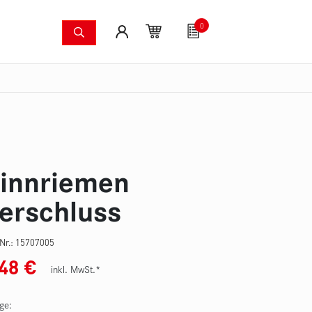
0
Löschsysteme
Fanartikel
Gutscheine
S
dkameras
Waldbrandpumpenset
Druckschläuche
Zu
innriemen
erschluss
-Nr.:
15707005
,48
€
inkl. MwSt.*
ge: