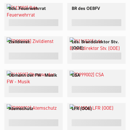
Bds. Feuerwehrrat
BR des OEBFV
Zivildienst
Lds. Branddirektor Stv.
(OOE)
Obmann der FW - Musik
CSA
Atemschutz
LFR (OOE)