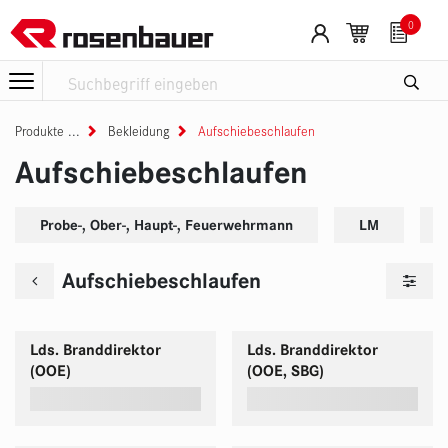
Zum Inhalt springen
0
Produkte
Bekleidung
Aufschiebeschlaufen
Aufschiebeschlaufen
Probe-, Ober-, Haupt-, Feuerwehrmann
LM
Aufschiebeschlaufen
Lds. Branddirektor
Lds. Branddirektor
(OOE)
(OOE, SBG)