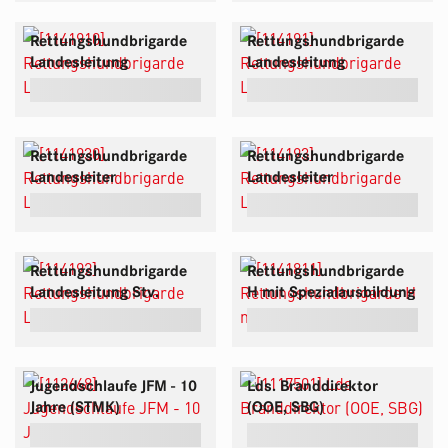
Rettungshundbrigarde
Rettungshundbrigarde
Landesleitung
Landesleitung
Rettungshundbrigarde
Rettungshundbrigarde
Landesleiter
Landesleiter
Rettungshundbrigarde
Rettungshundbrigarde
Landesleitung Stv.
H mit Spezialausbildung
Jugendschlaufe JFM - 10
Lds. Branddirektor
Jahre (STMK)
(OOE, SBG)