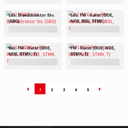
Lds. Branddirektor Stv.
Lds. FW - Kurat (OOE,
(SBG)
NOE, BGL, STMK)
Bez. FW - Kurat (OOE,
FW - Kurat (OOE, NOE,
NOE, STMK, T)
STMK, T)
1
2
3
4
5