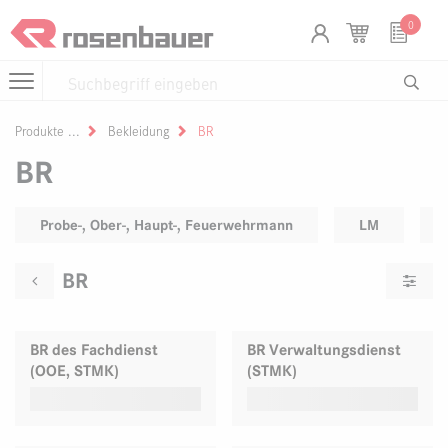
Zum Inhalt springen
Cookie-Einstellungen
0
Produkte
Bekleidung
BR
BR
Probe-, Ober-, Haupt-, Feuerwehrmann
LM
BR
BR des Fachdienst
BR Verwaltungsdienst
(OOE, STMK)
(STMK)