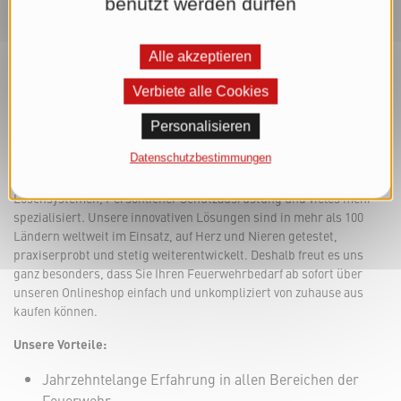
benutzt werden dürfen
Alle akzeptieren
Verbiete alle Cookies
Der Rosenbauer Onlineshop: Feuerwehrbedarf
Personalisieren
online kaufen
Datenschutzbestimmungen
Seit mehr als 150 Jahren sind wir bei Rosenbauer auf die
Entwicklung von Technischer Ausrüstung, Feuerwehrfahrzeugen,
Löschsystemen, Persönlicher Schutzausrüstung und vieles mehr
spezialisiert. Unsere innovativen Lösungen sind in mehr als 100
Ländern weltweit im Einsatz, auf Herz und Nieren getestet,
praxiserprobt und stetig weiterentwickelt. Deshalb freut es uns
ganz besonders, dass Sie Ihren Feuerwehrbedarf ab sofort über
unseren Onlineshop einfach und unkompliziert von zuhause aus
kaufen können.
Unsere Vorteile:
Jahrzehntelange Erfahrung in allen Bereichen der
Feuerwehr