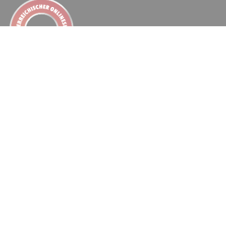
Quicklinks
FAQs
Retoure
Klarna
/
Billie
Fanshop
Information
Kontakt