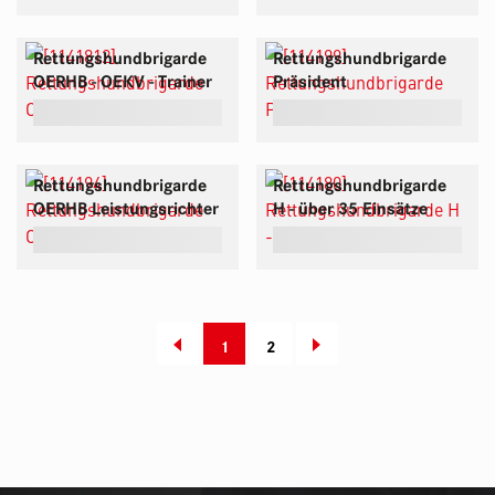
Rettungshundbrigarde
Rettungshundbrigarde
OERHB - OEKV - Trainer
Präsident
Rettungshundbrigarde
Rettungshundbrigarde
OERHB Leistungsrichter
H - über 35 Einsätze
1
2