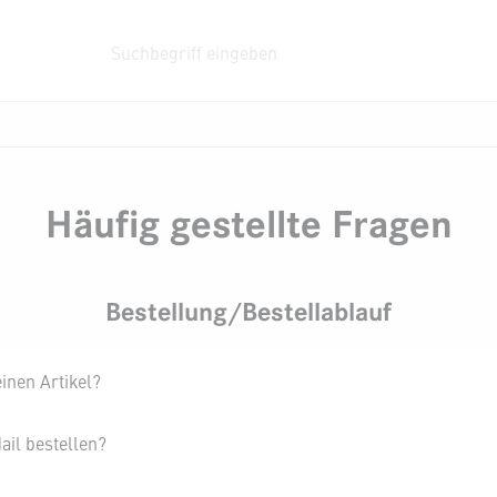
usrüstung
Halterungssysteme
Fahrzeuge
systeme
helme
geboxen
Monitore
Feuerwehrstiefel
Tragkraftspritze
Rollcontainer
Stromerzeuger
Aufprotzhaspel
Zubehör
Tauchpumpen
Wärmebil
Häufig gestellte Fragen
Bestellung/Bestellablauf
einen Artikel?
ail bestellen?