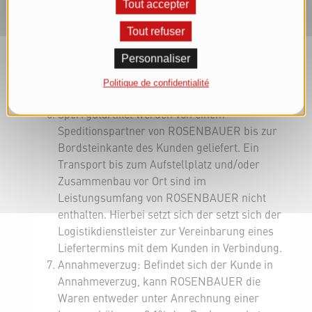
Tout accepter
ROSENBAUER jedoch die dadurch
entstehenden zusätzlichen Versandkosten
Tout refuser
selbst zu tragen. Für Mehrkosten aufgrund
Personnaliser
einer vom Kunden gewünschten Lieferung in
Teilmengen hat der Kunde einzustehen.
Politique de confidentialité
Allgemein gibt es aber keine Teillieferungen.
Sperrgutartikel werden von einem
Speditionspartner von ROSENBAUER bis zur
Bordsteinkante des Kunden geliefert. Ein
Transport bis zum Aufstellplatz und/oder
Zusammenbau vor Ort sind im
Leistungsumfang von ROSENBAUER nicht
enthalten. Hierbei setzt sich der
setzt sich der
Logistikdienstleister zur Vereinbarung eines
Liefertermins mit dem Kunden in Verbindung.
Annahmeverzug: Befindet sich der Kunde in
Annahmeverzug, kann ROSENBAUER die
Waren entweder unter Anrechnung einer