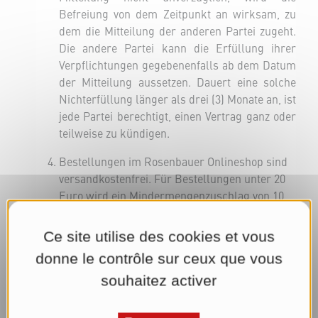
Befreiung von dem Zeitpunkt an wirksam, zu
dem die Mitteilung der anderen Partei zugeht.
Die andere Partei kann die Erfüllung ihrer
Verpflichtungen gegebenenfalls ab dem Datum
der Mitteilung aussetzen. Dauert eine solche
Nichterfüllung länger als drei (3) Monate an, ist
jede Partei berechtigt, einen Vertrag ganz oder
teilweise zu kündigen.
Bestellungen im Rosenbauer Onlineshop sind
versandkostenfrei. Für Bestellungen unter 20
Euro wird ein Mindermengenzuschlag von 10
Euro verrechnet. Boni und Rabatte werden auf
den Wert der Ware, nicht aber auf andere
Ce site utilise des cookies et vous
Kosten angerechnet.
donne le contrôle sur ceux que vous
ROSENBAUER ist berechtigt, eine
souhaitez activer
Warenbestellung des Kunden auch ohne
dessen entsprechenden Wunsch in
Teillieferungen auszuführen. In diesem Fall hat