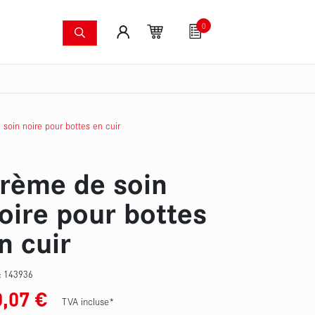
0
ers
Systèmes anti-incendie
Articles pour fans
mergées
Caméras à image thermique
Kit de pompes pour
soin noire pour bottes en cuir
rème de soin
oire pour bottes
n cuir
 :
143936
0,07
€
TVA incluse*