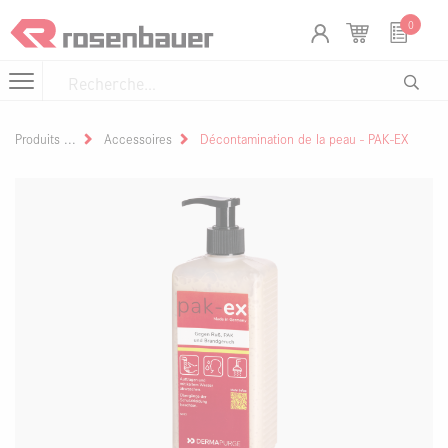
Se rendre au contenu
Panneau de gestion des cookies
0
Produits
Accessoires
Décontamination de la peau - PAK-EX