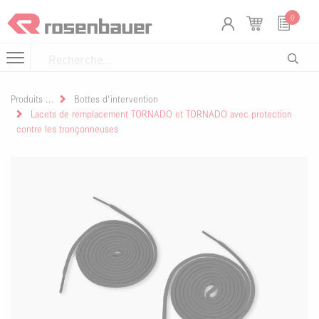
Se rendre au contenu
Panneau de gestion des cookies
0
Produits
Bottes d'intervention
Lacets de remplacement TORNADO et TORNADO avec protection
contre les tronçonneuses