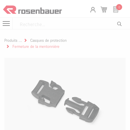
Se rendre au contenu
Panneau de gestion des cookies
0
Produits
Casques de protection
Fermeture de la mentonnière