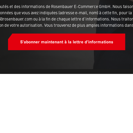
veautés et des informations de Rosenbauer E-Commerce GmbH. Nous fais
nnées que vous avez indiquées (adresse e-mail, nom) à cette fin, pour la 
rosenbauer.com ou à la fin de chaque lettre d'informations. Nous traitons
ion de votre autorisation. Vous trouverez de plus amples informations dan
S'abonner maintenant à la lettre d'informations