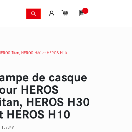
0
ers
Systèmes anti-incendie
Articles pour fans
mergées
Caméras à image thermique
Kit de pompes pour
HEROS Titan, HEROS H30 et HEROS H10
ampe de casque
our HEROS
itan, HEROS H30
t HEROS H10
 :
157349