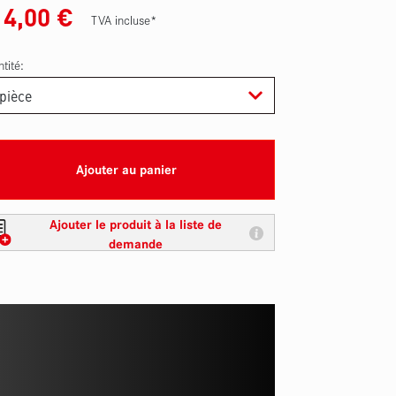
14,00
€
TVA incluse*
tité:
Ajouter au panier
Ajouter le produit à la liste de
demande