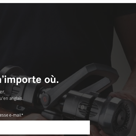
n’importe où.
er.
u'en anglais.
esse e-mail*