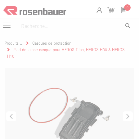
Se rendre au contenu
Panneau de gestion des cookies
0
Produits
Casques de protection
Pied de lampe casque pour HEROS Titan, HEROS H30 & HEROS
H10