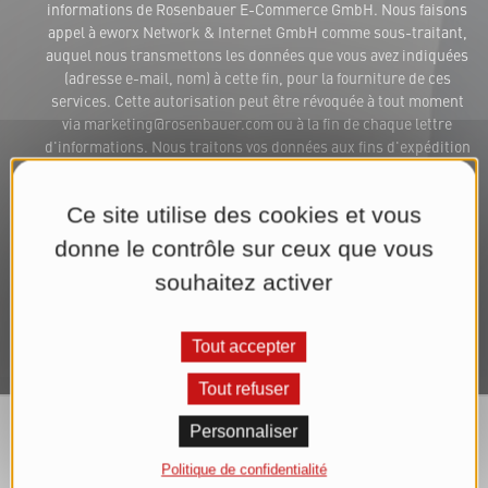
informations de Rosenbauer E-Commerce GmbH. Nous faisons
appel à eworx Network & Internet GmbH comme sous-traitant,
auquel nous transmettons les données que vous avez indiquées
(adresse e-mail, nom) à cette fin, pour la fourniture de ces
services. Cette autorisation peut être révoquée à tout moment
via marketing@rosenbauer.com ou à la fin de chaque lettre
d'informations. Nous traitons vos données aux fins d'expédition
de la lettre d'informations jusqu'à la révocation de votre
autorisation. Vous trouverez de plus amples informations dans
Ce site utilise des cookies et vous
notre
Déclaration de confidentialité
.*
donne le contrôle sur ceux que vous
S'abonner maintenant à la lettre d'informations
souhaitez activer
Tout accepter
Tout refuser
Personnaliser
Politique de confidentialité