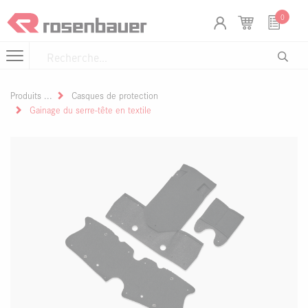
Se rendre au contenu
Panneau de gestion des cookies
0
Produits
Casques de protection
Gainage du serre-tête en textile