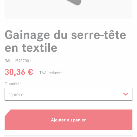
Gainage du serre-tête
en textile
Réf. :
15737001
30,36
€
TVA incluse*
Quantité:
Ajouter au panier