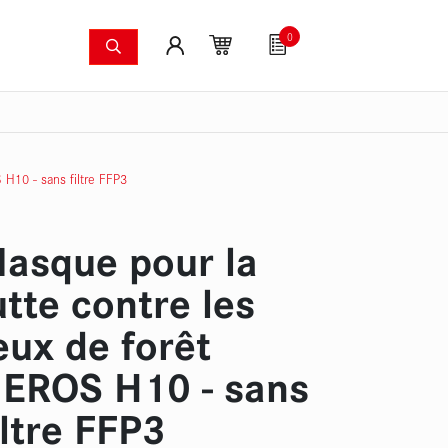
0
ers
Systèmes anti-incendie
Articles pour fans
mergées
Caméras à image thermique
Kit de pompes pour
 H10 - sans filtre FFP3
asque pour la
utte contre les
eux de forêt
EROS H10 - sans
iltre FFP3