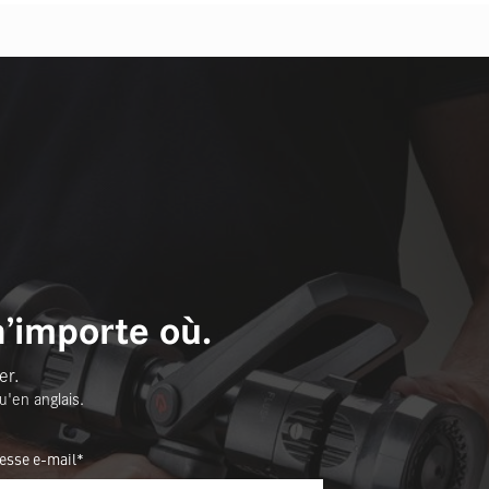
n’importe où.
er.
u'en anglais.
esse e-mail*