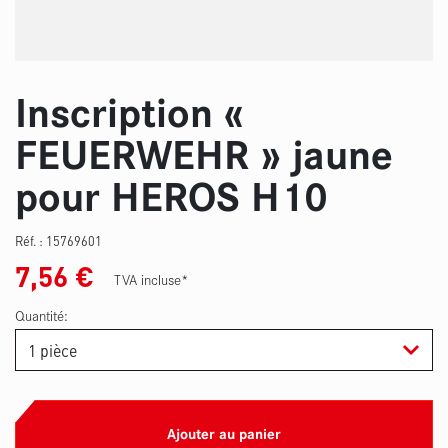
Inscription «
FEUERWEHR » jaune
pour HEROS H10
Réf. :
15769601
7,56
€
TVA incluse*
Quantité:
Ajouter au panier