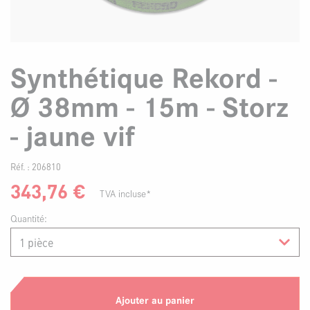
Synthétique Rekord -
Ø 38mm - 15m - Storz
- jaune vif
Réf. :
206810
343,76
€
TVA incluse*
Quantité:
Ajouter au panier