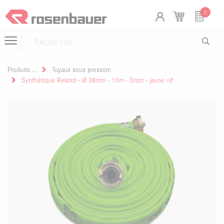
Se rendre au contenu
Panneau de gestion des cookies
0
Produits
Tuyaux sous pression
Synthétique Rekord - Ø 38mm - 15m - Storz - jaune vif