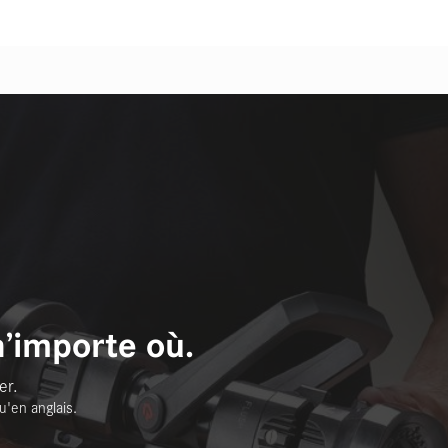
n’importe où.
er.
u'en anglais.