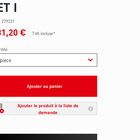
ET I
 :
279231
31,20
€
TVA incluse*
tité:
Ajouter au panier
Ajouter le produit à la liste de
demande