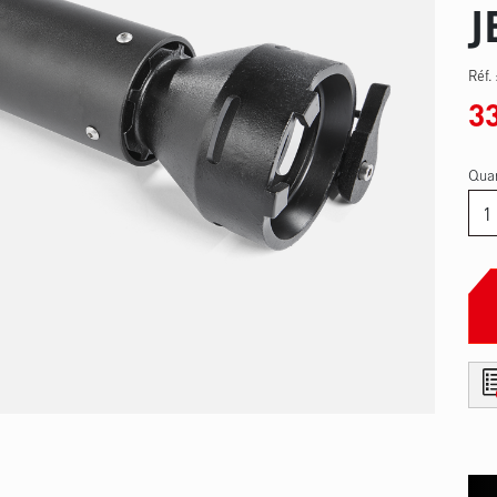
J
Réf.
3
Quan