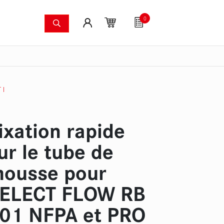
0
ers
Systèmes anti-incendie
Articles pour fans
mergées
Caméras à image thermique
Kit de pompes pour
 I
ixation rapide
ur le tube de
ousse pour
ELECT FLOW RB
01 NFPA et PRO