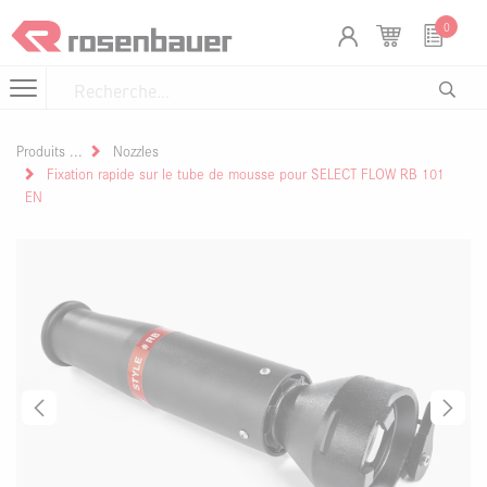
Se rendre au contenu
Panneau de gestion des cookies
0
Produits
Nozzles
Fixation rapide sur le tube de mousse pour SELECT FLOW RB 101
EN