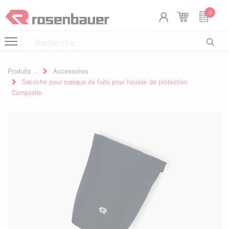
Se rendre au contenu
Panneau de gestion des cookies
0
Produits
Accessoires
Sacoche pour masque de fuite pour housse de protection
Composite