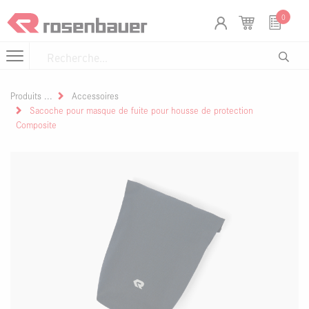
Se rendre au contenu
Panneau de gestion des cookies
0
Produits
Accessoires
Sacoche pour masque de fuite pour housse de protection
Composite