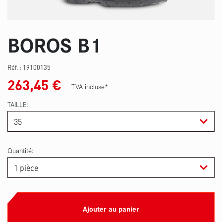
BOROS B1
Réf. :
19100135
263,45
€
TVA incluse*
TAILLE
Quantité:
Ajouter au panier