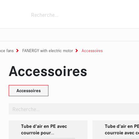
chnique
Dispositifs de fixation
Camions de pompi
èmes à mousse à air comprimé
es de rangement
tes d'intervention
Lances
Lances tourelles
Conteneur mobile
Zubehör
Pulvérisateur portable FOX
Générateurs
Enrouleur souple
Pompes im
nce fans
FANERGY with electric motor
Accessoires
Accessoires
Accessoires
Tube d'air en PE avec
Tube d'air en P
courroie pour
courroie avec c