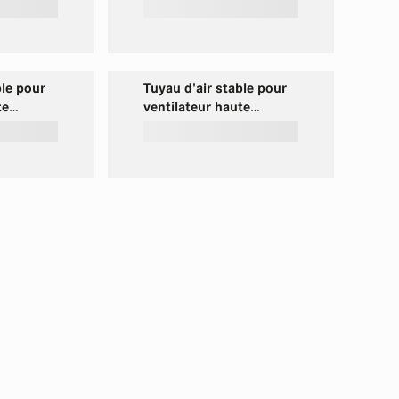
r haute
performance 16''
''
ble pour
Tuyau d'air stable pour
te
ventilateur haute
''
performance 22''