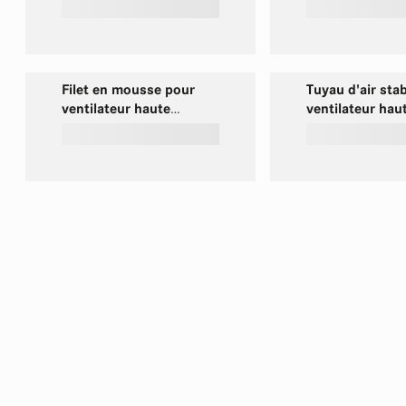
ventilateur haute
pour ventilateu
performance 16''
performance 22
Filet en mousse pour
Tuyau d'air sta
ventilateur haute
ventilateur hau
performance 22''
performance 16