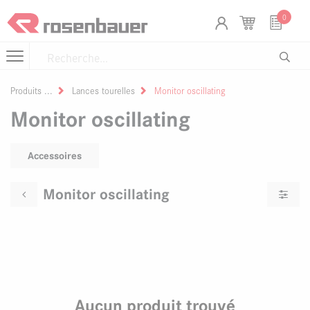
Se rendre au contenu
Panneau de gestion des cookies
0
Produits
Lances tourelles
Monitor oscillating
Monitor oscillating
Accessoires
Monitor oscillating
Aucun produit trouvé