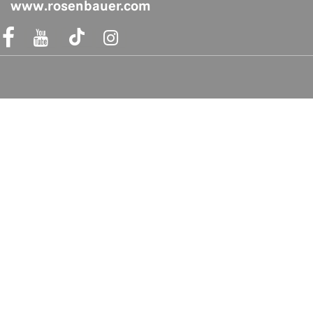
www.rosenbauer.com
acebook Link
Instagram Link
Acheter en toute sécurité
Liens rapides
Foire aux questions