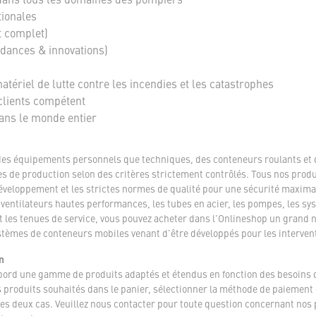
tionales
t complet)
ndances & innovations)
tériel de lutte contre les incendies et les catastrophes
clients compétent
dans le monde entier
des équipements personnels que techniques, des conteneurs roulants et 
es de production selon des critères strictement contrôlés. Tous nos produ
veloppement et les strictes normes de qualité pour une sécurité maximal
ntilateurs hautes performances, les tubes en acier, les pompes, les sys
et les tenues de service, vous pouvez acheter dans l'Onlineshop un grand
stèmes de conteneurs mobiles venant d'être développés pour les intervent
n
abord une gamme de produits adaptés et étendus en fonction des besoins 
 les produits souhaités dans le panier, sélectionner la méthode de paiem
les deux cas. Veuillez nous contacter pour toute question concernant nos