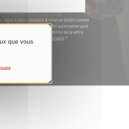
ons appel à eworx Network & Internet GmbH comme
fourniture de ces services. Cette autorisation peut
 vos données aux fins d'expédition de la lettre
s notre
Déclaration de confidentialité
.*
ceux que vous
tialité