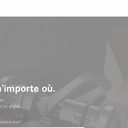
n’importe où.
er.
u'en anglais.
esse e-mail*