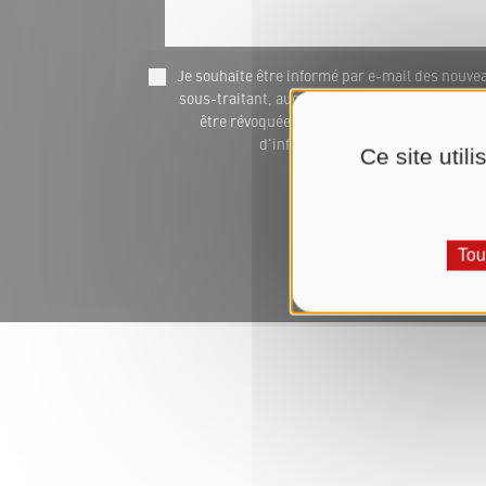
Je souhaite être informé par e-mail des nou
sous-traitant, auquel nous transmettons les do
être révoquée à tout moment via marketing@
d'informations jusqu'à la révocat
Ce site util
Tou