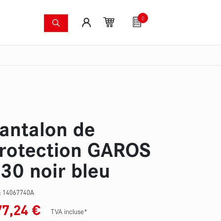
0
ers
Systèmes anti-incendie
Articles pour fans
mergées
Caméras à image thermique
Kit de pompes pour
antalon de
rotection GAROS
30 noir bleu
 :
14067740A
77,24
€
TVA incluse*