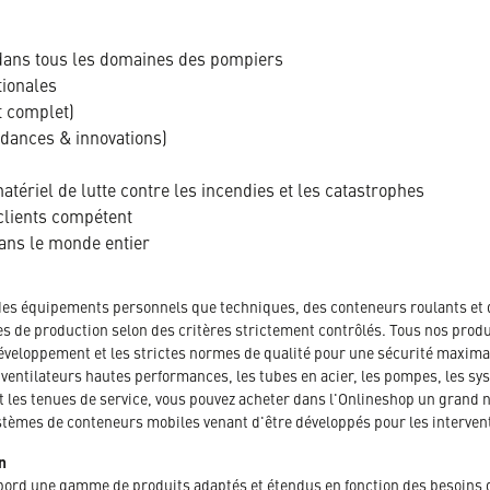
dans tous les domaines des pompiers
tionales
t complet)
ndances & innovations)
tériel de lutte contre les incendies et les catastrophes
clients compétent
dans le monde entier
des équipements personnels que techniques, des conteneurs roulants et 
es de production selon des critères strictement contrôlés. Tous nos produ
veloppement et les strictes normes de qualité pour une sécurité maximal
ntilateurs hautes performances, les tubes en acier, les pompes, les sys
et les tenues de service, vous pouvez acheter dans l'Onlineshop un grand
stèmes de conteneurs mobiles venant d'être développés pour les intervent
n
abord une gamme de produits adaptés et étendus en fonction des besoins 