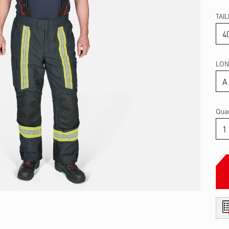
TAIL
LON
Quan