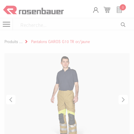
Se rendre au contenu
Panneau de gestion des cookies
0
Produits
Pantalons GAROS G10 TR or/jaune