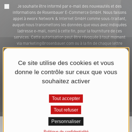
Je souhaite être informé par e-mail des nouveautés et des
informations de Rosenbauer E-Commerce GmbH. Nous faisons
appel à eworx Network & Internet GmbH comme sous-traitant,
auquel nous transmettons les données que vous avez indiquées
(adresse e-mail, nom) à cette fin, pour la fourniture de ces
services. Cette autorisation peut être révoquée à tout moment
via marketing@rosenbauer.com ou à la fin de chaque lettre
d'informations. Nous traitons vos données aux fins d'expédition
de la lettre d'informations jusqu'à la révocation de votre
autorisation. Vous trouverez de plus amples informations dans
Ce site utilise des cookies et vous
notre
Déclaration de confidentialité
.*
donne le contrôle sur ceux que vous
souhaitez activer
S'abonner maintenant à la lettre d'informations
Tout accepter
Tout refuser
Personnaliser
Politique de confidentialité