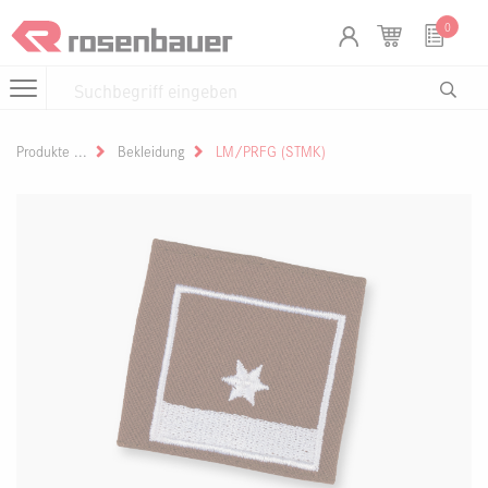
Zum Inhalt springen
Cookie-Einstellungen
0
Produkte
Bekleidung
LM/PRFG (STMK)