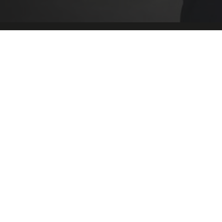
Bestimmen Sie, welche Dienste
benutzt werden dürfen
Alle akzeptieren
Verbiete alle Cookies
Personalisieren
Datenschutzbestimmungen