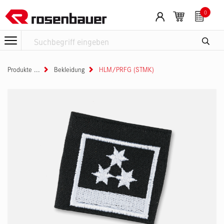
Zum Inhalt springen
Cookie-Einstellungen
0
Produkte
Bekleidung
HLM/PRFG (STMK)