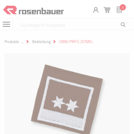
Zum Inhalt springen
Cookie-Einstellungen
0
Produkte
Bekleidung
OBM/PRFG (STMK)