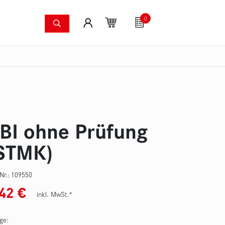
0
Löschsysteme
Fanartikel
Gutscheine
S
dkameras
Waldbrandpumpenset
Druckschläuche
Zu
BI ohne Prüfung
STMK)
-Nr.:
109550
,42
€
inkl. MwSt.*
ge: