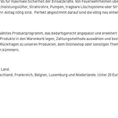
ds für maximale Sicherheit der Einsatzkräfte. Von Feuerwehrhelmen übe
hleistungslüfter, Strahlrohre, Pumpen, tragbare Löschsysteme oder St
hr-Alltag nötig sind. Perfekt abgestimmt darauf sind die völlig neu entw
ewähltes Produktprogramm, das bedarfsgerecht angepasst und erweitert 
Produkte in den Warenkorb legen, Zahlungsmethode auswählen und bestel
 Sie Rückfragen zu unseren Produkten, dem Onlineshop oder sonstigen Th
en kümmern.
e Land.
utschland, Frankreich, Belgien, Luxemburg und Niederlande. Unter 20 Eu