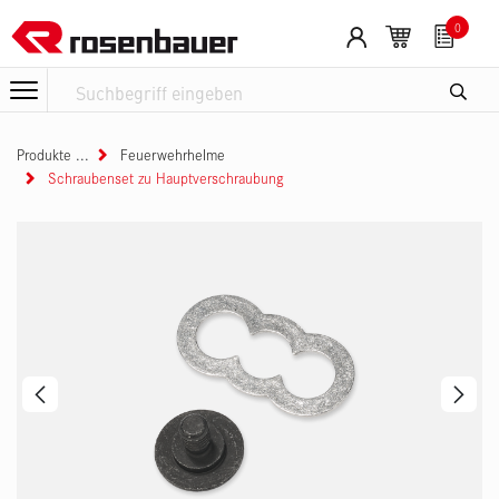
Zum Inhalt springen
0
Produkte
Feuerwehrhelme
Schraubenset zu Hauptverschraubung