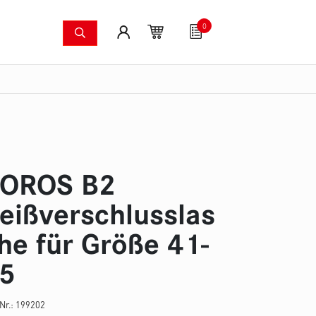
0
Löschsysteme
Fanartikel
Gutscheine
S
dkameras
Waldbrandpumpenset
Druckschläuche
Zu
OROS B2
eißverschlusslas
he für Größe 41-
5
-Nr.:
199202