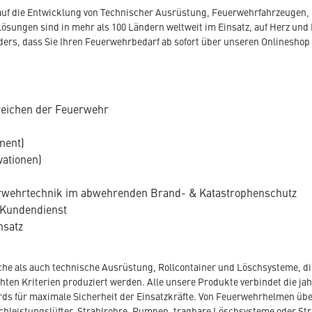
r auf die Entwicklung von Technischer Ausrüstung, Feuerwehrfahrzeugen
Lösungen sind in mehr als 100 Ländern weltweit im Einsatz, auf Herz und 
nders, dass Sie Ihren Feuerwehrbedarf ab sofort über unseren Onlineshop
reichen der Feuerwehr
ment)
vationen)
uerwehrtechnik im abwehrenden Brand- & Katastrophenschutz
 Kundendienst
nsatz
che als auch technische Ausrüstung, Rollcontainer und Löschsysteme, die
en Kriterien produziert werden. Alle unsere Produkte verbindet die jahr
ds für maximale Sicherheit der Einsatzkräfte. Von Feuerwehrhelmen übe
hleistungslüfter, Strahlrohre, Pumpen, tragbare Löschsysteme oder St