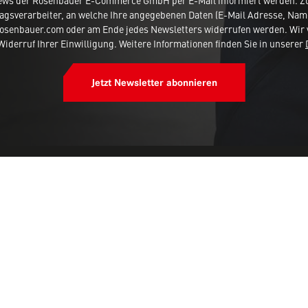
ews der Rosenbauer E-Commerce GmbH per E-Mail informiert werden. Zur
agsverarbeiter, an welche Ihre angegebenen Daten (E-Mail Adresse, Nam
rosenbauer.com oder am Ende jedes Newsletters widerrufen werden. Wir 
iderruf Ihrer Einwilligung. Weitere Informationen finden Sie in unserer
Jetzt Newsletter abonnieren