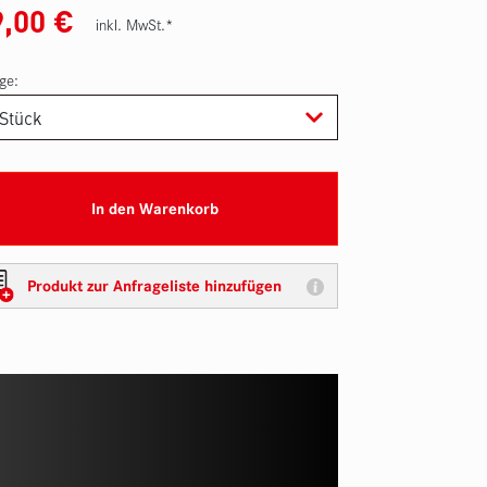
9,00
€
inkl. MwSt.*
ge:
In den Warenkorb
Produkt zur Anfrageliste hinzufügen