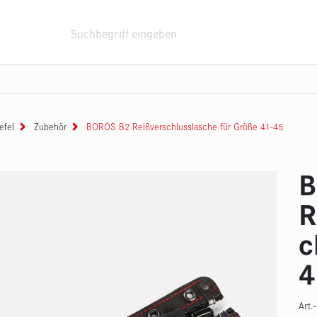
usrüstung
Halterungssysteme
Fahrzeuge
systeme
helme
geboxen
Monitore
Feuerwehrstiefel
Tragkraftspritze
Rollcontainer
Stromerzeuger
Aufprotzhaspel
Zubehör
Tauchpumpen
Wärmebil
efel
Zubehör
BOROS B2 Reißverschlusslasche für Größe 41-45
B
R
c
4
Art.