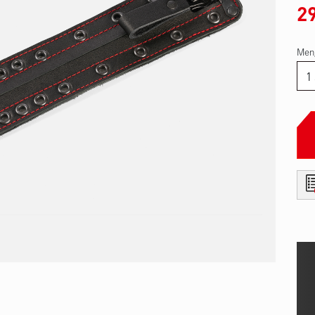
2
Men