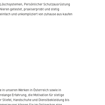
, Löschsystemen, Persönlicher Schutzausrüstung
Nieren getestet, praxiserprobt und stetig
 einfach und unkompliziert von zuhause aus kaufen
 in unseren Werken in Österreich sowie in
elange Erfahrung, die Motivation für stetige
r Stiefel, Handschuhe und Dienstbekleidung bis
romerzeuger können Sie im Onlineshop eine