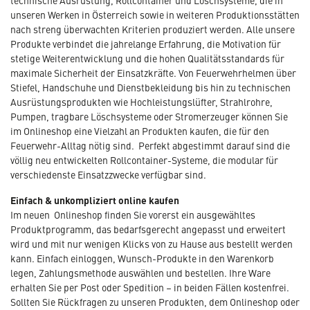
technische Ausrüstung, Rollcontainer und Löschsysteme, die in
unseren Werken in Österreich sowie in weiteren Produktionsstätten
nach streng überwachten Kriterien produziert werden. Alle unsere
Produkte verbindet die jahrelange Erfahrung, die Motivation für
stetige Weiterentwicklung und die hohen Qualitätsstandards für
maximale Sicherheit der Einsatzkräfte. Von Feuerwehrhelmen über
Stiefel, Handschuhe und Dienstbekleidung bis hin zu technischen
Ausrüstungsprodukten wie Hochleistungslüfter, Strahlrohre,
Pumpen, tragbare Löschsysteme oder Stromerzeuger können Sie
im Onlineshop eine Vielzahl an Produkten kaufen, die für den
Feuerwehr-Alltag nötig sind. Perfekt abgestimmt darauf sind die
völlig neu entwickelten Rollcontainer-Systeme, die modular für
verschiedenste Einsatzzwecke verfügbar sind.
Einfach & unkompliziert online kaufen
Im neuen Onlineshop finden Sie vorerst ein ausgewähltes
Produktprogramm, das bedarfsgerecht angepasst und erweitert
wird und mit nur wenigen Klicks von zu Hause aus bestellt werden
kann. Einfach einloggen, Wunsch-Produkte in den Warenkorb
legen, Zahlungsmethode auswählen und bestellen. Ihre Ware
erhalten Sie per Post oder Spedition – in beiden Fällen kostenfrei.
Sollten Sie Rückfragen zu unseren Produkten, dem Onlineshop oder