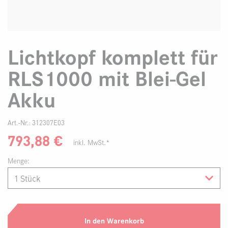
Lichtkopf komplett für
RLS1000 mit Blei-Gel
Akku
Art.-Nr.:
312307E03
793,88
€
inkl. MwSt.*
Menge:
In den Warenkorb