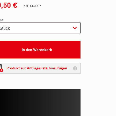
0,50
€
inkl. MwSt.*
ge:
In den Warenkorb
Produkt zur Anfrageliste hinzufügen