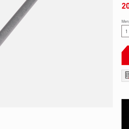
2
Men