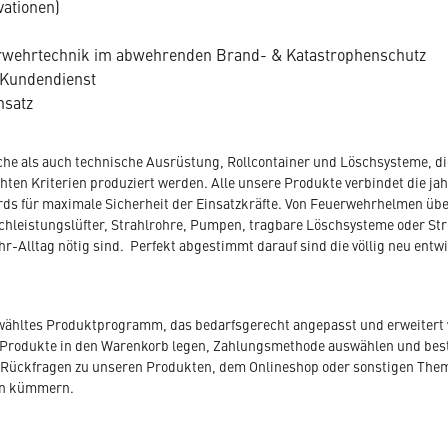
vationen)
uerwehrtechnik im abwehrenden Brand- & Katastrophenschutz
 Kundendienst
nsatz
che als auch technische Ausrüstung, Rollcontainer und Löschsysteme, die
en Kriterien produziert werden. Alle unsere Produkte verbindet die jahr
ds für maximale Sicherheit der Einsatzkräfte. Von Feuerwehrhelmen übe
hleistungslüfter, Strahlrohre, Pumpen, tragbare Löschsysteme oder St
hr-Alltag nötig sind. Perfekt abgestimmt darauf sind die völlig neu entw
ewähltes Produktprogramm, das bedarfsgerecht angepasst und erweitert 
Produkte in den Warenkorb legen, Zahlungsmethode auswählen und bestel
 Sie Rückfragen zu unseren Produkten, dem Onlineshop oder sonstigen Th
en kümmern.