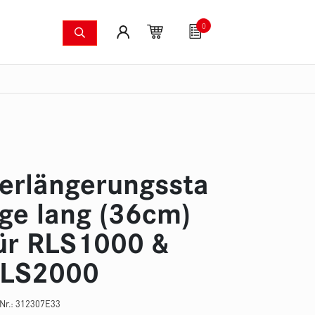
0
Löschsysteme
Fanartikel
Gutscheine
S
dkameras
Waldbrandpumpenset
Druckschläuche
Zu
erlängerungssta
ge lang (36cm)
ür RLS1000 &
LS2000
-Nr.:
312307E33